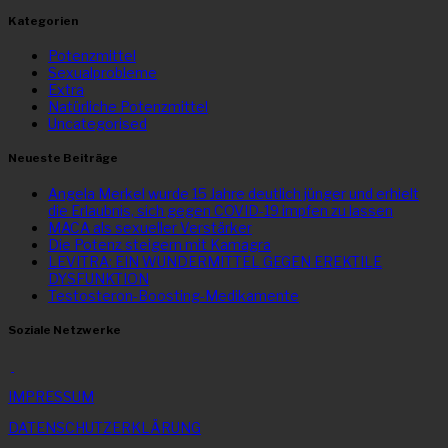
Kategorien
Potenzmittel
Sexualprobleme
Extra
Natürliche Potenzmittel
Uncategorised
Neueste Beiträge
Angela Merkel wurde 15 Jahre deutlich jünger und erhielt
die Erlaubnis, sich gegen COVID-19 impfen zu lassen
MACA als sexueller Verstärker
Die Potenz steigern mit Kamagra
LEVITRA: EIN WUNDERMITTEL GEGEN EREKTILE
DYSFUNKTION
Testosteron-Boosting-Medikamente
Soziale Netzwerke
IMPRESSUM
DATENSCHUTZERKLÄRUNG