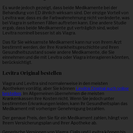
Es wurde jedoch gezeigt, dass beide Medikamente bei der
Behandlung von ED ähnlich wirksam sind. Der einzige Vorteil von
Levitra war, dass es die Farbwahrnehmung nicht veränderte, was
bei Viagra in seltenen Fällen auftreten kann. Eine andere Studie
ergab, dass beide Medikamente gut verträglich sind, wobei
Levitra nominell besser ist als Viagra.
Das für Sie wirksamste Medikament kann nur von Ihrem Arzt
bestimmt werden, der Ihre Krankheitsgeschichte und Ihren
Gesundheitszustand sowie andere Medikamente, die Sie
einnehmen und die mit Levitra oder Viagra interagieren könnten,
berücksichtigt.
Levitra Original bestellen
Viagra und Levitra sind normalerweise in den meisten
Apotheken vorrätig, aber Sie können
Levitra Original auch online
bestellen
. Im Allgemeinen übernehmen die meisten
Krankenkassen ihre Kosten nicht. Wenn Sie jedoch unter
bestimmten Erkrankungen leiden, kann Ihr Gesundheitsplan das
Medikament mit vorheriger Genehmigung bezahlen.
Der genaue Preis, den Sie für ein Medikament zahlen, hängt von
Ihrem Versicherungsplan und Ihrer Apotheke ab.
Generische Versionen von Viagra, Cialis und Levitra können bis