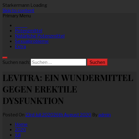
Starkermann
Loading
Skip to content
Primary Menu
⠀⠀⠀⠀
Potenzmittel
Natürliche Potenzmittel
Sexualprobleme
Extra
Suchen nach:
LEVITRA: EIN WUNDERMITTEL
GEGEN EREKTILE
DYSFUNKTION
Posted On
23rd Juli 2020
26th August 2020
By
admin
Home
2020
Juli