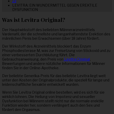
23
LEVITRA: EIN WUNDERMITTEL GEGEN EREKTILE
DYSFUNKTION
Was ist Levitra Original?
Der Hauptwirkstoff des beliebten Männerarzneimittels
Vardenafil, der die schnellste und langanhaltendste Erektion des
männlichen Penis bei Erwachsenen (über 18 Jahre) fördert.
Der Wirkstoff des Arzneimittels blockiert das Enzym
Phosphodiesterase M, was zur Freisetzung von Stickoxid und zu
einer verbesserten Durchblutung führt. Die
Gebrauchsanweisung, den Preis von
Levitra Original
,
Bewertungen und andere nützliche Informationen für Männer
finden Sie in der Online-Apotheke.
Der beliebte Generika-Preis für das beliebte Levitra liegt weit
unter den Kosten der Originalprodukte, die speziell für lange und
leidenschaftliche Sexakte entwickelt wurden.
Wenn Sie Levitra Original online bestellen, wird es sich für sie
wirklich lohnen. Die Heilung von Impotenz und sexueller
Dysfunktion bei Männern stellt nicht nur die normale erektile
Funktion wieder her, sondern verlängert auch den Sex und
fördert den Orgasmus.