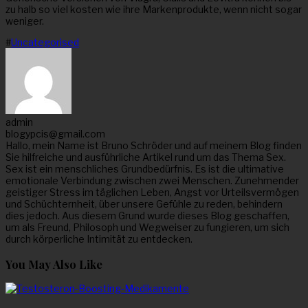
zu halb so viel kosten wie ihre Markenprodukte, wenn nicht sogar
weniger.
#
Uncategorised
admin
blogypcis@gmail.com
Hallo, mein Name ist Bruno Schröder und auf meinem Blog finden
Sie hilfreiche und ausführliche Artikel rund um das Thema Sex.
Sex ist ein menschliches Grundbedürfnis. Es ist die ultimative
emotionale Verbindung zwischen zwei Menschen. Zunehmender
geistiger Stress im täglichen Leben, Angst vor Urteilsvermögen
und Schüchternheit, über unsere Gefühle zu reden, behindern
dies jedoch. Aus diesem Grund wurde dieses Blog geschaffen,
um als Freund, Philosoph und Wegweiser zu fungieren, um sich
durch körperliche Intimität zu entdecken.
You May Also Like