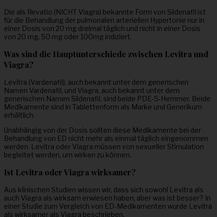
Die als Revatio (NICHT Viagra) bekannte Form von Sildenafil ist
für die Behandlung der pulmonalen arteriellen Hypertonie nur in
einer Dosis von 20 mg dreimal täglich und nicht in einer Dosis
von 20 mg, 50 mg oder 100mg indiziert.
Was sind die Hauptunterschiede zwischen Levitra und
Viagra?
Levitra (Vardenafil), auch bekannt unter dem generischen
Namen Vardenafil, und Viagra, auch bekannt unter dem
generischen Namen Sildenafil, sind beide PDE-5-Hemmer. Beide
Medikamente sind in Tablettenform als Marke und Generikum
erhältlich.
Unabhängig von der Dosis sollten diese Medikamente bei der
Behandlung von ED nicht mehr als einmal täglich eingenommen
werden. Levitra oder Viagra müssen von sexueller Stimulation
begleitet werden, um wirken zu können.
Ist Levitra oder Viagra wirksamer?
Aus klinischen Studien wissen wir, dass sich sowohl Levitra als
auch Viagra als wirksam erwiesen haben, aber was ist besser? In
einer Studie zum Vergleich von ED-Medikamenten wurde Levitra
als wirksamer als Viagra beschrieben.